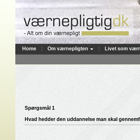
Home
|
Om værnepligten
|
Livet som værn
Spørgsmål 1
Hvad hedder den uddannelse man skal gennemfø