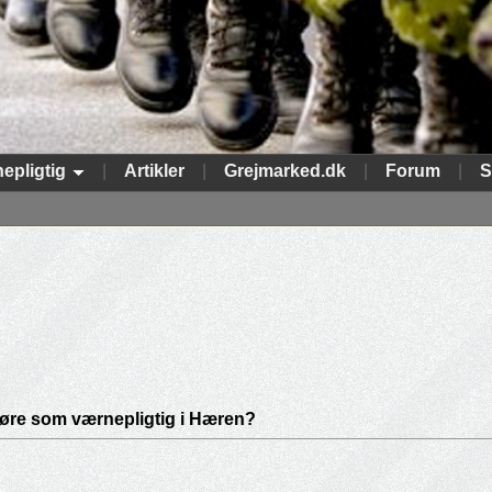
epligtig
|
Artikler
|
Grejmarked.dk
|
Forum
|
S
re som værnepligtig i Hæren?