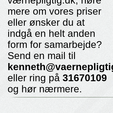
værnepligtig.dk, høre
mere om vores priser
eller ønsker du at
indgå en helt anden
form for samarbejde?
Send en mail til
kenneth@vaernepligti
eller ring på
31670109
og hør nærmere.