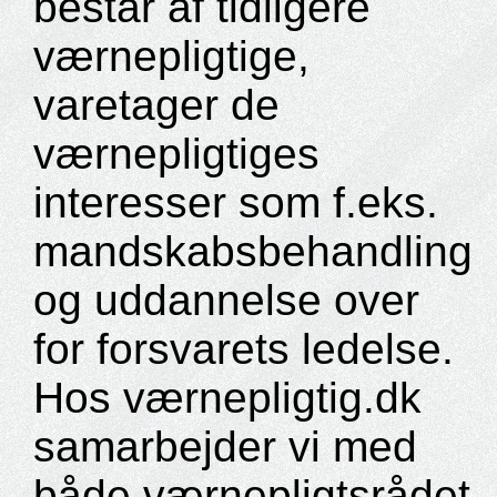
består af tidligere
værnepligtige,
varetager de
værnepligtiges
interesser som f.eks.
mandskabsbehandling
og uddannelse over
for forsvarets ledelse.
Hos værnepligtig.dk
samarbejder vi med
både værnepligtsrådet