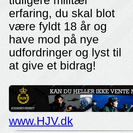
tidligere militær
erfaring, du skal blot
være fyldt 18 år og
have mod på nye
udfordringer og lyst til
at give et bidrag!
www.HJV.dk